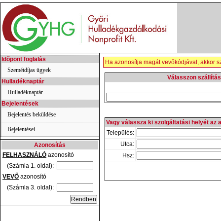
Időpont foglalás
Ha azonosítja magát vevőkódjával, akkor sz
Szemétdíjas ügyek
Válasszon szállítás
Hulladéknaptár
Hulladéknaptár
Bejelentések
Bejelentés beküldése
Vagy válassza ki szolgáltatási helyét az 
Bejelentései
Település:
Utca:
Azonosítás
FELHASZNÁLÓ
azonosító
Hsz:
(Számla 1. oldal):
VEVŐ
azonosító
(Számla 3. oldal):