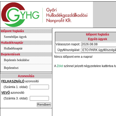
Időpont foglalás
Idõpont foglalás
Szemétdíjas ügyek
Egyéb ügyek
Hulladéknaptár
Válasszon napot:
Hulladéknaptár
Ügyfélszolgálat:
Bejelentések
Nincs idõpont erre a napra!
Bejelentés beküldése
A
Zöld
színnel jelzett négyzetekre kattintva 
Bejelentései
Azonosítás
FELHASZNÁLÓ
azonosító
(Számla 1. oldal):
VEVŐ
azonosító
(Számla 3. oldal):